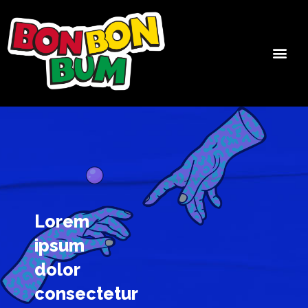
Lorem
ipsum
dolor
consectetur