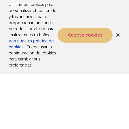
Utilizamos cookies para
personalizar el contenido
y los anuncios, para
proporcionar funciones
de redes sociales y para
✕
Acepto cookies
analizar nuestro tráfico.
Vea nuestra política de
NOSOTROS
cookies
. Puede usar la
configuración de cookies
para cambiar sus
Compañía global de alimentos que busca cautivar al
consumidor a través de la innovación y el sabor de sus
preferencias.
productos. Sustentada en una marca sombrilla fuerte,
marcas reconocidas y de alto valor percibido,
comercializadas eficazmente para estar al alcance de
todos. Comprometida con un esquema de
sostenibilidad que involucra a todos sus grupos de
interés.