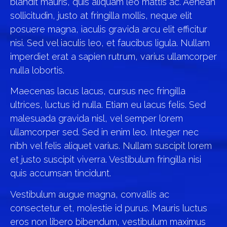
blandit mauris, quis aliquam leo mattis ac. Aenean
sollicitudin, justo at fringilla mollis, neque elit
posuere magna, iaculis gravida arcu elit efficitur
nisi. Sed vel iaculis leo, et faucibus ligula. Nullam
imperdiet erat a sapien rutrum, varius ullamcorper
nulla lobortis.
Maecenas lacus lacus, cursus nec fringilla
ultrices, luctus id nulla. Etiam eu lacus felis. Sed
malesuada gravida nisl, vel semper lorem
ullamcorper sed. Sed in enim leo. Integer nec
nibh vel felis aliquet varius. Nullam suscipit lorem
et justo suscipit viverra. Vestibulum fringilla nisi
quis accumsan tincidunt.
Vestibulum augue magna, convallis ac
consectetur et, molestie id purus. Mauris luctus
eros non libero bibendum, vestibulum maximus