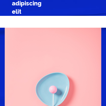
adipiscing
elit