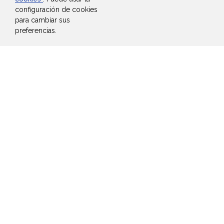
configuración de cookies
para cambiar sus
preferencias.
Adress:
Metro Office Park Ed 3
suite 406. Guaynabo PR, 00968
Phone:
+1 (809) 708-6344
Contact:
María Elizabel Muñoz